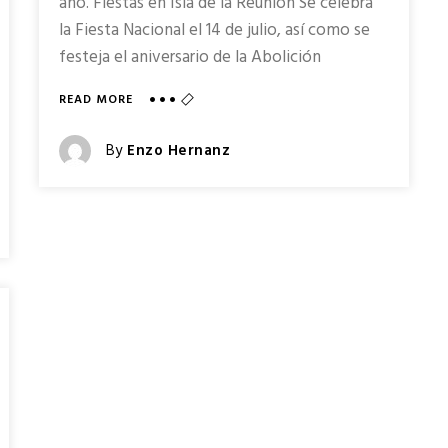
año. Fiestas en Isla de la Reunión Se celebra
la Fiesta Nacional el 14 de julio, así como se
festeja el aniversario de la Abolición
ABOUT
READ MORE
FIESTAS
EN
Posted
By
Enzo Hernanz
ISLA
Posted
DE
LA
On
REUNIÓN