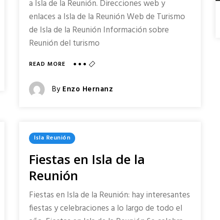
a Isla de la Reunión. Direcciones web y
enlaces a Isla de la Reunión Web de Turismo
de Isla de la Reunión Información sobre
Reunión del turismo
ABOUT
READ MORE
DIRECCIONES
WEB
Posted
By
Enzo Hernanz
Y
Posted
ENLACES
A
On
ISLA
DE
Posted
Isla Reunión
LA
In
REUNIÓN
Fiestas en Isla de la
Reunión
Fiestas en Isla de la Reunión: hay interesantes
fiestas y celebraciones a lo largo de todo el