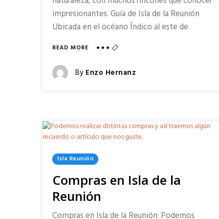
naturaleza, con muchos rincones que conocer
impresionantes. Guía de Isla de la Reunión
Ubicada en el océano Índico al este de
ABOUT
READ MORE
GUÍA
DE
Posted
By
Enzo Hernanz
ISLA
Posted
DE
LA
On
REUNIÓN
Posted
Isla Reunión
In
Compras en Isla de la
Reunión
Compras en Isla de la Reunión: Podemos