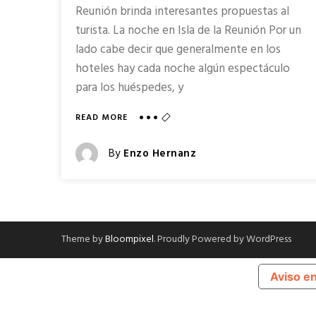
Reunión brinda interesantes propuestas al
turista. La noche en Isla de la Reunión Por un
lado cabe decir que generalmente en los
hoteles hay cada noche algún espectáculo
para los huéspedes, y
ABOUT
READ MORE
LA
NOCHE
Posted
By
Enzo Hernanz
EN
Posted
ISLA
DE
On
LA
REUNIÓN
Theme by
Bloompixel
. Proudly Powered by WordPress
Aviso e