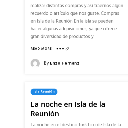
realizar distintas compras y así traernos algún
recuerdo o artículo que nos guste. Compras
en Isla de la Reunión En la isla se pueden
hacer algunas adquisiciones, ya que ofrece
gran diversidad de productos y
ABOUT
READ MORE
COMPRAS
EN
Posted
By
Enzo Hernanz
ISLA
Posted
DE
LA
On
REUNIÓN
Posted
Isla Reunión
In
La noche en Isla de la
Reunión
La noche en el destino turístico de Isla de la